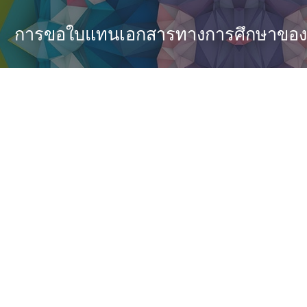
ip to main content
Skip to navigat
การขอใบแทนเอกสารทางการศึกษาของนัก