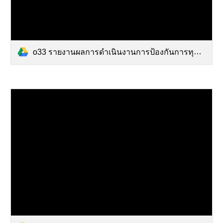
o33 รายงานผลการดำเนินงานการป้องกันการทุจริต ปีงบ 66.pdf